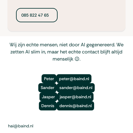
085 822 47 65
Wij zijn echte mensen, niet door AI gegenereerd. We
zetten AI slim in, maar het echte contact blijft altijd
menselijk 😉.
Peter
peter@baind.nl
Sander
sander@baind.nl
Jasper
jasper@baind.nl
Dennis
dennis@baind.nl
Footer
hai@baind.nl